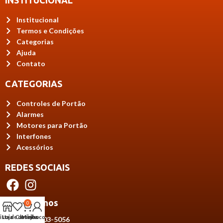
INSTITUCIONAL
Institucional
Termos e Condições
Categorias
Ajuda
Contato
CATEGORIAS
Controles de Portão
Alarmes
Motores para Portão
Interfones
Acessórios
REDES SOCIAIS
Contate-nos
0
ista de desejos
Loja
Carrinho
Minha conta
(64) 99303-5056