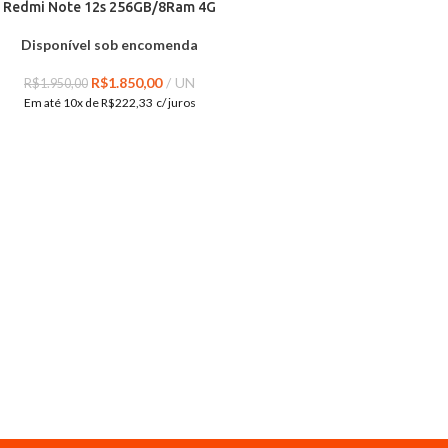
Redmi Note 12s 256GB/8Ram 4G
Disponível sob encomenda
R$
1.850,00
UN
R$
1.950,00
Em até 10x de
R$
222,33
c/ juros