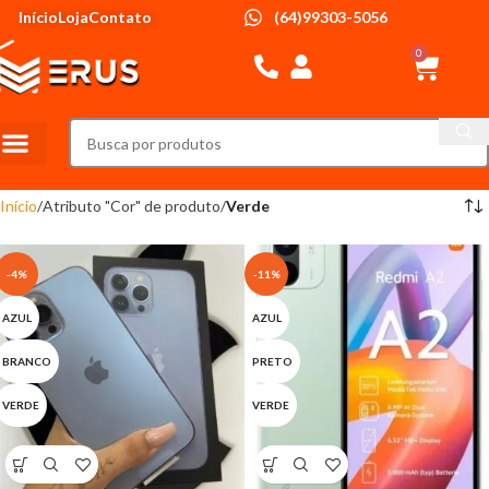
Início
Loja
Contato
(64)99303-5056
0
PRODUTOS MAIS VENDIDOS
Início
Atributo "Cor" de produto
Verde
-4%
-11%
AZUL
AZUL
BRANCO
PRETO
VERDE
VERDE