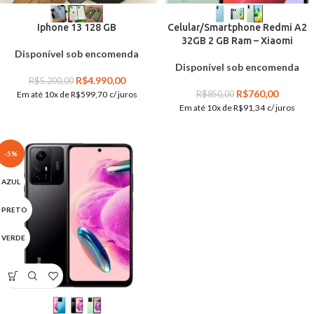
Iphone 13 128 GB
Celular/Smartphone Redmi A2
32GB 2 GB Ram – Xiaomi
Disponível sob encomenda
Disponível sob encomenda
R$
4.990,00
R$
5.200,00
R$
760,00
Em até 10x de
R$
599,70
c/ juros
R$
850,00
Em até 10x de
R$
91,34
c/ juros
-5%
AZUL
PRETO
VERDE