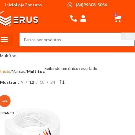
Início
Loja
Contato
(64)99303-5056
0
PRODUTOS MAIS VENDIDOS
Multitoc
Exibindo um único resultado
Início
Marcas
Multitoc
Mostrar
9
12
18
24
-6%
BRANCO