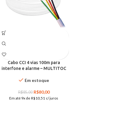
Cabo CCI 4 vias 100m para
interfone e alarme – MULTITOC
Em estoque
R$
80,00
R$
85,00
Em até 9x de
R$
10,51
c/ juros